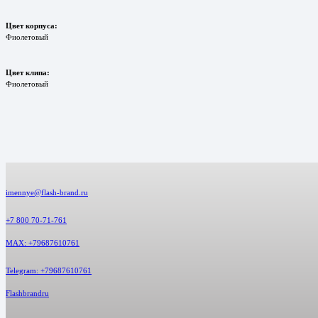
Цвет корпуса:
Фиолетовый
Цвет клипа:
Фиoлетовый
imennye@flash-brand.ru
+7 800 70-71-761
MAX: +79687610761
Telegram: +79687610761
Flashbrandru