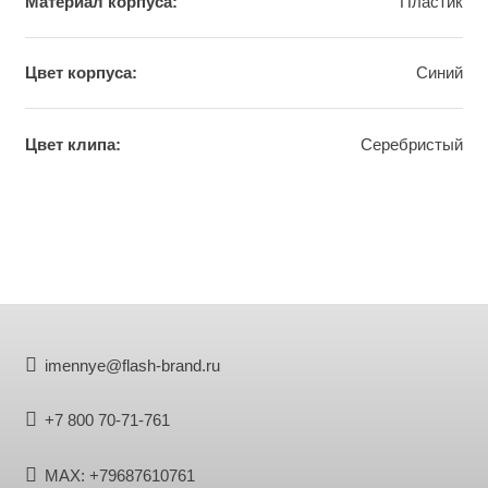
Материал корпуса:
Пластик
Цвет корпуса:
Синий
Цвет клипа:
Сeребристый
imennye@flash-brand.ru
+7 800 70-71-761
MAX: +79687610761