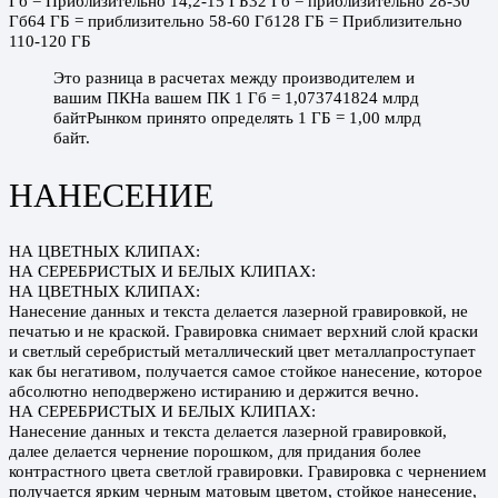
Гб = Приблизительно 14,2-15 ГБ32 Гб = приблизительно 28-30
Гб64 ГБ = приблизительно 58-60 Гб128 ГБ = Приблизительно
110-120 ГБ
Это разница в расчетах между производителем и
вашим ПКНа вашем ПК 1 Гб = 1,073741824 млрд
байтРынком принято определять 1 ГБ = 1,00 млрд
байт.
НАНЕСЕНИЕ
НА ЦВЕТНЫХ КЛИПАХ:
НА СЕРЕБРИСТЫХ И БЕЛЫХ КЛИПАХ:
НА ЦВЕТНЫХ КЛИПАХ:
Нанесение данных и текста делается лазерной гравировкой, не
печатью и не краской. Гравировка снимает верхний слой краски
и светлый серебристый металлический цвет металлапроступает
как бы негативом, получается самое стойкое нанесение, которое
абсолютно неподвержено истиранию и держится вечно.
НА СЕРЕБРИСТЫХ И БЕЛЫХ КЛИПАХ:
Нанесение данных и текста делается лазерной гравировкой,
далее делается чернение порошком, для придания более
контрастного цвета светлой гравировки. Гравировка с чернением
получается ярким черным матовым цветом, стойкое нанесение,