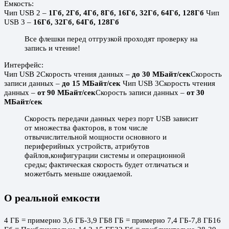
Емкость:
Чип USB 2 –
1Гб, 2Гб, 4Гб, 8Гб, 16Гб, 32Гб, 64Гб, 128Гб
Чип
USB 3 –
16Гб, 32Гб, 64Гб, 128Гб
Все флешки перед отгрузкой проходят проверку на
запись и чтение!
Интерфейс:
Чип USB 2Скорость чтения данных –
до 30 МБайт/сек
Скорость
записи данных –
до 15 МБайт/сек
Чип USB 3Скорость чтения
данных –
от 90 МБайт/сек
Скорость записи данных –
от 30
МБайт/сек
Скорость передачи данных через порт USB зависит
от множества факторов, в том числе
отвычислительной мощности основного и
периферийных устройств, атрибутов
файлов,конфигурации системы и операционной
среды; фактическая скорость будет отличаться и
можетбыть меньше ожидаемой.
О реальной емкости
4 ГБ = примерно 3,6 ГБ-3,9 ГБ8 ГБ = примерно 7,4 ГБ-7,8 ГБ16