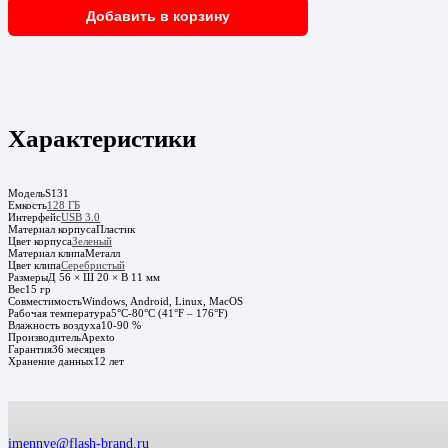
Добавить в корзину
Характеристики
Модель
S131
Емкость
128 ГБ
Интерфейс
USB 3.0
Материал корпуса
Пластик
Цвет корпуса
Зеленый
Материал клипа
Металл
Цвет клипа
Серебристый
Размеры
Д 56 × Ш 20 × В 11 мм
Вес
15 гр
Совместимость
Windows, Android, Linux, MacOS
Рабочая температура
5°C-80°C (41°F – 176°F)
Влажность воздуха
10-90 %
Производитель
Apexto
Гарантия
36 месяцев
Хранение данных
12 лет
imennye@flash-brand.ru