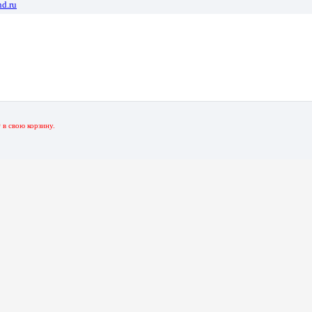
d.ru
 3.0
31 Зеленый-Серебристый 128 Гб 3.0
р
в свою корзину.