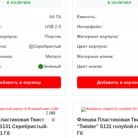
В НАЛИЧИИ
В НАЛИЧИИ
64 ГБ
Емкость:
:
USB 2.0
Интерфейс:
корпуса:
Пластик
Материал корпуса:
уса:
Серебристый
Цвет корпуса:
клипа:
Металл
Материал клипа:
:
Зеленый
Цвет клипа:
обавить в корзину
Добавить в корзи
182
ластиковая Твистер
Флешка Пластиковая Тв
0
” S131 Серебристый-
“Twister” S131 голубой-
1 Гб
Гб