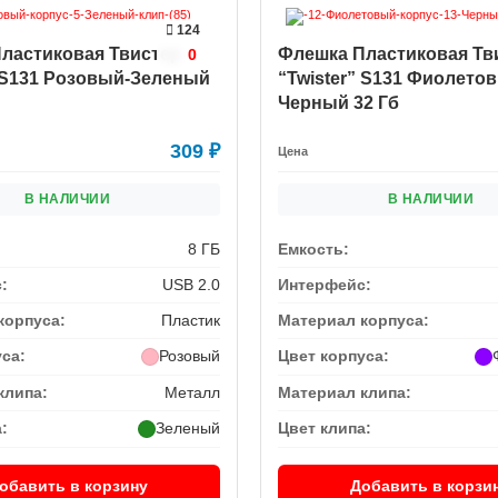
124
ластиковая Твистер
Флешка Пластиковая Тв
0
” S131 Розовый-Зеленый
“Twister” S131 Фиолето
Черный 32 Гб
309
₽
Цена
В НАЛИЧИИ
В НАЛИЧИИ
8 ГБ
Емкость:
:
USB 2.0
Интерфейс:
корпуса:
Пластик
Материал корпуса:
уса:
Розовый
Цвет корпуса:
клипа:
Металл
Материал клипа:
:
Зеленый
Цвет клипа:
обавить в корзину
Добавить в корзи