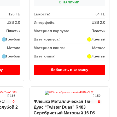
В НАЛИЧИИ
128 ГБ
Емкость:
64 ГБ
USB 2.0
Интерфейс:
USB 2.0
Пластик
Материал корпуса:
Пластик
Голубой
Цвет корпуса:
Желтый
Металл
Материал клипа:
Металл
Голубой
Цвет клипа:
Желтый
ну
Добавить в корзину
166
150
истер
Флешка Металлическая Твистер
0
6
голубой 2
Дуас “Twister Duas” R483
Серебристый Матовый 16 Гб