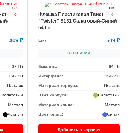
123
116
истер
Флешка Пластиковая Твистер
0
0
вый-
“Twister” S131 Салатовый-Синий
64 Гб
409
₽
509
₽
Цена
В НАЛИЧИИ
32 ГБ
Емкость:
64 ГБ
USB 2.0
Интерфейс:
USB 2.0
Пластик
Материал корпуса:
Пластик
Фиолетовый
Цвет корпуса:
Салатовый
Металл
Материал клипа:
Металл
Черный
Цвет клипа:
Синий
ну
Добавить в корзину