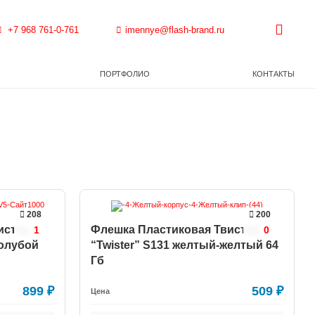
+7 968 761-0-761
imennye@flash-brand.ru
ПОРТФОЛИО
КОНТАКТЫ
208
200
истер
Флешка Пластиковая Твистер
1
0
голубой
“Twister” S131 желтый-желтый 64
Гб
899
₽
509
₽
Цена