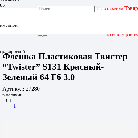
Вы отложили
Товар
ГЛАВНАЯ
КАТАЛОГ
именной
ФЛЕШКА ПЛАСТИКОВАЯ ТВИСТЕР “TWISTER” S131
КРАСНЫЙ-ЗЕЛЕНЫЙ 64 ГБ 3.0
в свою корзину.
гравировкой
Флешка Пластиковая Твистер
“Twister” S131 Красный-
Зеленый 64 Гб 3.0
Артикул:
27280
в наличии
103
1