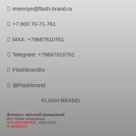
imennye@flash-brand.ru
+7 800 70-71-761
MAX: +79687610761
Telegram: +79687610761
Flashbrandru
@Flashbrand
FLASH BRAND
Флешки с именной гравировкой
Все права защищены.
©
FLASH BRAND
. 2003-2026
©
MARCUS
.