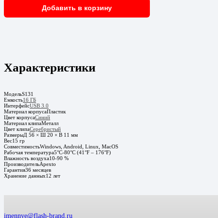
Добавить в корзину
Характеристики
Модель
S131
Емкость
16 ГБ
Интерфейс
USB 3.0
Материал корпуса
Пластик
Цвет корпуса
Синий
Материал клипа
Металл
Цвет клипа
Серебристый
Размеры
Д 56 × Ш 20 × В 11 мм
Вес
15 гр
Совместимость
Windows, Android, Linux, MacOS
Рабочая температура
5°C-80°C (41°F – 176°F)
Влажность воздуха
10-90 %
Производитель
Apexto
Гарантия
36 месяцев
Хранение данных
12 лет
imennye@flash-brand.ru