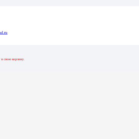
0
d.ru
31 Синий-Серебристый 16 Гб 3.0
р
в свою корзину.