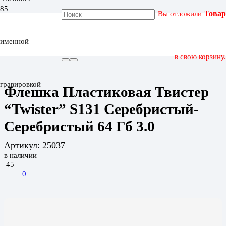
Вы отложили
Товар
ГЛАВНАЯ
КАТАЛОГ
именной
ФЛЕШКА ПЛАСТИКОВАЯ ТВИСТЕР “TWISTER” S131
СЕРЕБРИСТЫЙ-СЕРЕБРИСТЫЙ 64 ГБ 3.0
в свою корзину.
гравировкой
Флешка Пластиковая Твистер
“Twister” S131 Серебристый-
Серебристый 64 Гб 3.0
Артикул:
25037
в наличии
45
0