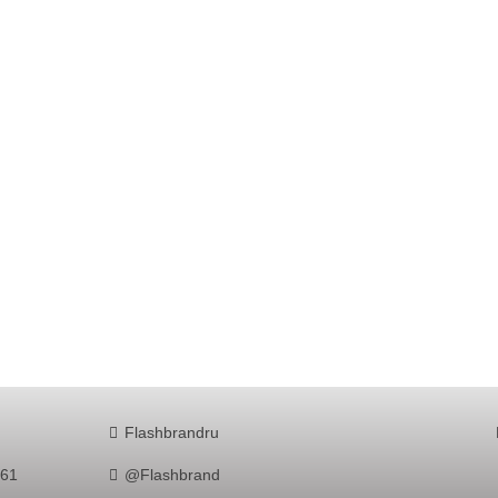
Flashbrandru
761
@Flashbrand