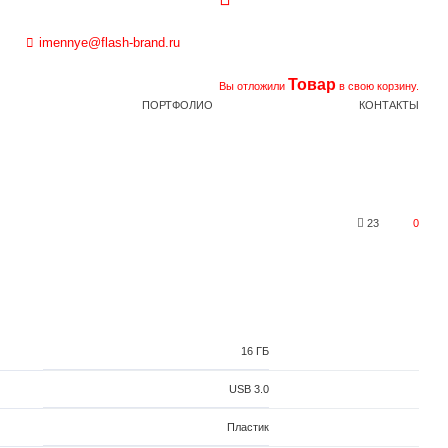
imennye@flash-brand.ru
Товар
Вы отложили
в свою корзину.
ПОРТФОЛИО
КОНТАКТЫ
23
0
16 ГБ
USB 3.0
Пластик