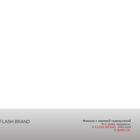
FLASH BRAND
Флешки с именной гравировкой
Все права защищены.
©
FLASH BRAND
. 2003-2026
©
MARCUS
.