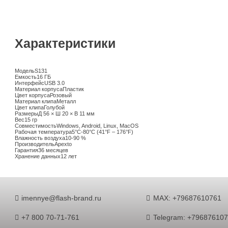
Характеристики
Модель
S131
Емкость
16 ГБ
Интерфейс
USB 3.0
Материал корпуса
Пластик
Цвет корпуса
Розовый
Материал клипа
Металл
Цвет клипа
Голубой
Размеры
Д 56 × Ш 20 × В 11 мм
Вес
15 гр
Совместимость
Windows, Android, Linux, MacOS
Рабочая температура
5°C-80°C (41°F – 176°F)
Влажность воздуха
10-90 %
Производитель
Apexto
Гарантия
36 месяцев
Хранение данных
12 лет
imennye@flash-brand.ru
MAX: +79687610761
+7 800 70-71-761
Telegram: +79687610