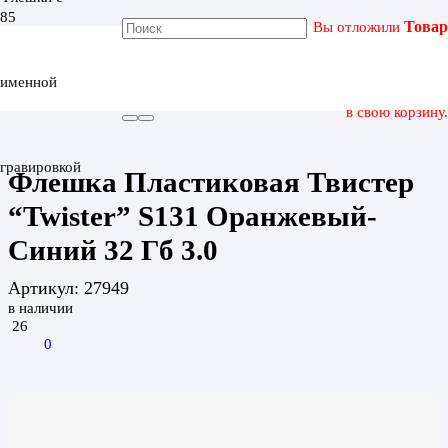
Вы отложили
Товар
ГЛАВНАЯ
КАТАЛОГ
именной
ФЛЕШКА ПЛАСТИКОВАЯ ТВИСТЕР “TWISTER” S131
ОРАНЖЕВЫЙ-СИНИЙ 32 ГБ 3.0
в свою корзину.
гравировкой
Флешка Пластиковая Твистер
“Twister” S131 Оранжевый-
Синий 32 Гб 3.0
Артикул:
27949
в наличии
26
0