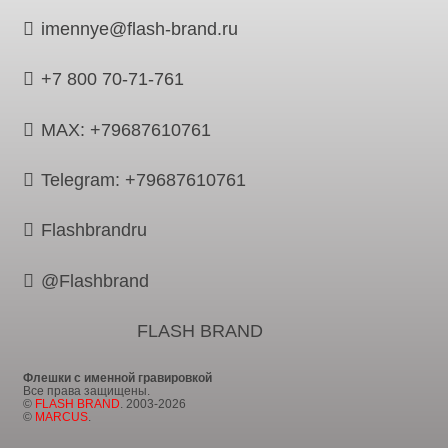
imennye@flash-brand.ru
+7 800 70-71-761
MAX: +79687610761
Telegram: +79687610761
Flashbrandru
@Flashbrand
FLASH BRAND
Флешки с именной гравировкой
Все права защищены.
©
FLASH BRAND
. 2003-2026
©
MARCUS
.