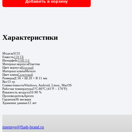
Добавить в корзину
Характеристики
Модель
S131
Емкость
128 ГБ
Интерфейс
USB 3.0
Материал корпуса
Пластик
Цвет корпуса
Красный
Материал клипа
Металл
Цвет клипа
Салатовый
Размеры
Д 56 × Ш 20 × В 11 мм
Вес
15 гр
Совместимость
Windows, Android, Linux, MacOS
Рабочая температура
5°C-80°C (41°F – 176°F)
Влажность воздуха
10-90 %
Производитель
Apexto
Гарантия
36 месяцев
Хранение данных
12 лет
imennye@flash-brand.ru