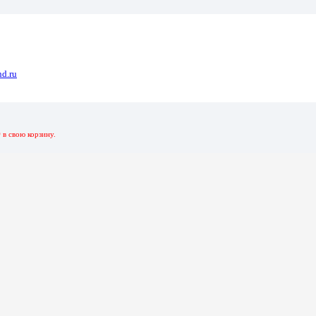
.0
d.ru
31 Красный-Салатовый 128 Гб 3.0
р
в свою корзину.