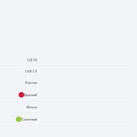
128 ГБ
USB 3.0
Пластик
Красный
Металл
Салатовый