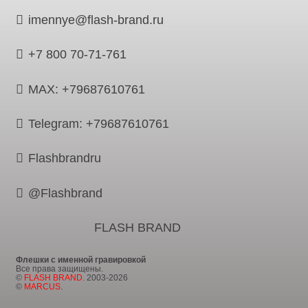
imennye@flash-brand.ru
+7 800 70-71-761
MAX: +79687610761
Telegram: +79687610761
Flashbrandru
@Flashbrand
FLASH BRAND
Флешки с именной гравировкой
Все права защищены.
©
FLASH BRAND
. 2003-2026
©
MARCUS
.