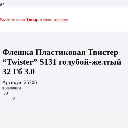
ГЛАВНАЯ
КАТАЛОГ
Вы отложили
Товар
в свою корзину.
ФЛЕШКА ПЛАСТИКОВАЯ ТВИСТЕР “TWISTER” S131
ГОЛУБОЙ-ЖЕЛТЫЙ 32 ГБ 3.0
Флешка Пластиковая Твистер
“Twister” S131 голубой-желтый
32 Гб 3.0
Артикул:
25706
в наличии
30
0