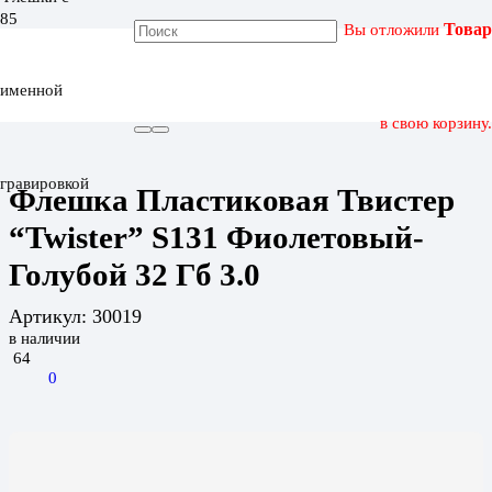
Вы отложили
Товар
ГЛАВНАЯ
КАТАЛОГ
именной
ФЛЕШКА ПЛАСТИКОВАЯ ТВИСТЕР “TWISTER” S131
ФИОЛЕТОВЫЙ-ГОЛУБОЙ 32 ГБ 3.0
в свою корзину.
гравировкой
Флешка Пластиковая Твистер
“Twister” S131 Фиолетовый-
Голубой 32 Гб 3.0
Артикул:
30019
в наличии
64
0