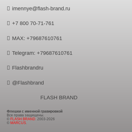
imennye@flash-brand.ru
+7 800 70-71-761
MAX: +79687610761
Telegram: +79687610761
Flashbrandru
@Flashbrand
FLASH BRAND
Флешки с именной гравировкой
Все права защищены.
©
FLASH BRAND
. 2003-2026
©
MARCUS
.