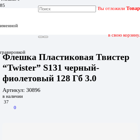
Вы отложили
Товар
ГЛАВНАЯ
КАТАЛОГ
именной
ФЛЕШКА ПЛАСТИКОВАЯ ТВИСТЕР “TWISTER” S131
ЧЕРНЫЙ-ФИОЛЕТОВЫЙ 128 ГБ 3.0
в свою корзину.
гравировкой
Флешка Пластиковая Твистер
“Twister” S131 черный-
фиолетовый 128 Гб 3.0
Артикул:
30896
в наличии
37
0