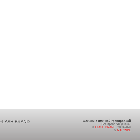
FLASH BRAND
Флешки с именной гравировкой
Все права защищены.
©
FLASH BRAND
. 2003-2026
©
MARCUS
.