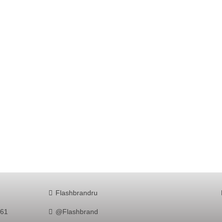
Flashbrandru
761
@Flashbrand