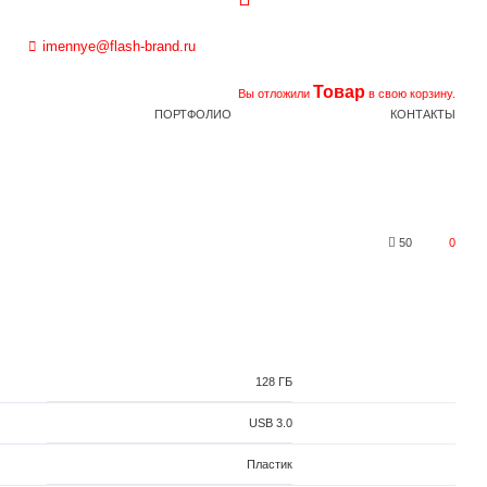
imennye@flash-brand.ru
Товар
Вы отложили
в свою корзину.
ПОРТФОЛИО
КОНТАКТЫ
50
0
128 ГБ
USB 3.0
Пластик