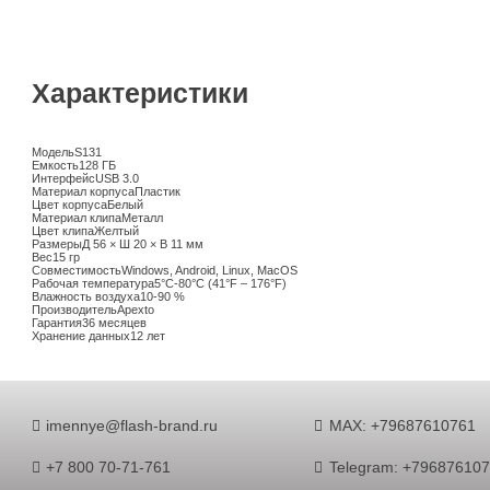
Характеристики
Модель
S131
Емкость
128 ГБ
Интерфейс
USB 3.0
Материал корпуса
Пластик
Цвет корпуса
Белый
Материал клипа
Металл
Цвет клипа
Желтый
Размеры
Д 56 × Ш 20 × В 11 мм
Вес
15 гр
Совместимость
Windows, Android, Linux, MacOS
Рабочая температура
5°C-80°C (41°F – 176°F)
Влажность воздуха
10-90 %
Производитель
Apexto
Гарантия
36 месяцев
Хранение данных
12 лет
imennye@flash-brand.ru
MAX: +79687610761
+7 800 70-71-761
Telegram: +79687610