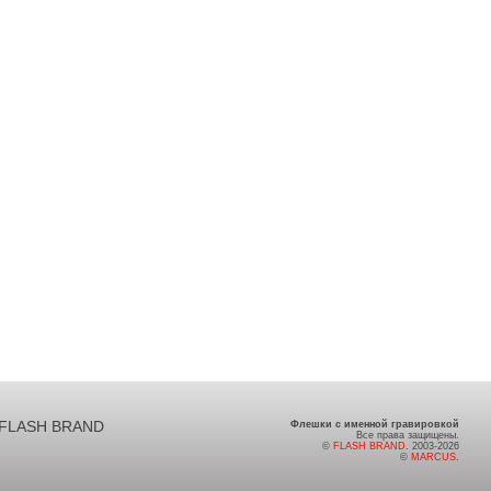
FLASH BRAND
Флешки с именной гравировкой
Все права защищены.
©
FLASH BRAND
. 2003-2026
©
MARCUS
.