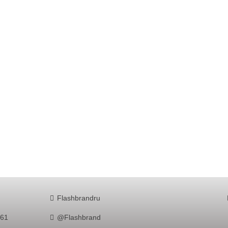
Flashbrandru
761
@Flashbrand