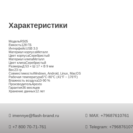
Характеристики
Модель
R505
Емкость
128 ГБ
Интерфейс
USB 3.0
Материал корпуса
Металл
Цвет корпуса
Серебристый
Материал клипа
Металл
Цвет клипа
Серебристый
Размеры
Д 53 × Ш 17 × В 9 мм
Вес
23 гр
Совместимость
Windows, Android, Linux, MacOS
Рабочая температура
5°C-80°C (41°F – 176°F)
Влажность воздуха
10-90 %
Производитель
Apexto
Гарантия
36 месяцев
Хранение данных
12 лет
imennye@flash-brand.ru
MAX: +79687610761
+7 800 70-71-761
Telegram: +79687610