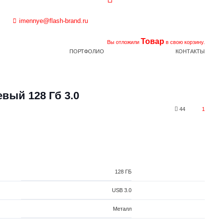
imennye@flash-brand.ru
Товар
Вы отложили
в свою корзину.
ПОРТФОЛИО
КОНТАКТЫ
вый 128 Гб 3.0
44
1
128 ГБ
USB 3.0
Металл