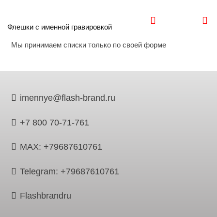
Флешки с именной гравировкой
Мы принимаем списки только по своей форме
imennye@flash-brand.ru
+7 800 70-71-761
MAX: +79687610761
Telegram: +79687610761
Flashbrandru