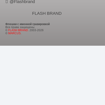
@Flashbrand
FLASH BRAND
Флешки с именной гравировкой
Все права защищены.
©
FLASH BRAND
. 2003-2026
©
MARCUS
.