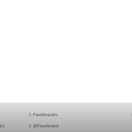
Flashbrandru
761
@Flashbrand