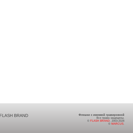
FLASH BRAND
Флешки с именной гравировкой
Все права защищены.
©
FLASH BRAND
. 2003-2026
©
MARCUS
.