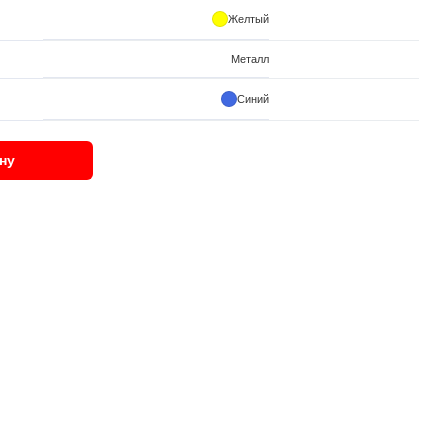
Желтый
Металл
Синий
ну