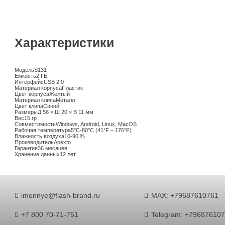
Характеристики
Модель
S131
Емкость
2 ГБ
Интерфейс
USB 2.0
Материал корпуса
Пластик
Цвет корпуса
Желтый
Материал клипа
Металл
Цвет клипа
Синий
Размеры
Д 56 × Ш 20 × В 11 мм
Вес
15 гр
Совместимость
Windows, Android, Linux, MacOS
Рабочая температура
5°C-80°C (41°F – 176°F)
Влажность воздуха
10-90 %
Производитель
Apexto
Гарантия
36 месяцев
Хранение данных
12 лет
imennye@flash-brand.ru
MAX: +79687610761
+7 800 70-71-761
Telegram: +79687610