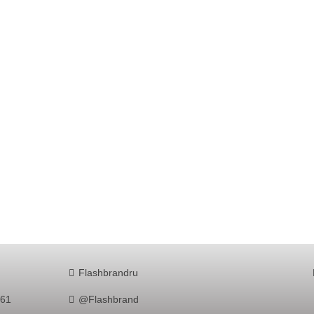
Flashbrandru
761
@Flashbrand