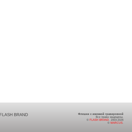
FLASH BRAND
Флешки с именной гравировкой
Все права защищены.
©
FLASH BRAND
. 2003-2026
©
MARCUS
.