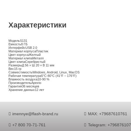
Характеристики
Модель
S131
Емкость
8 ГБ
Интерфейс
USB 2.0
Материал корпуса
Пластик
Цвет корпуса
Желтый
Материал клипа
Металл
Цвет клипа
Серебристый
Размеры
Д 56 × Ш 20 × В 11 мм
Вес
15 гр
Совместимость
Windows, Android, Linux, MacOS
Рабочая температура
5°C-80°C (41°F – 176°F)
Влажность воздуха
10-90 %
Производитель
Apexto
Гарантия
36 месяцев
Хранение данных
12 лет
imennye@flash-brand.ru
MAX: +79687610761
+7 800 70-71-761
Telegram: +79687610