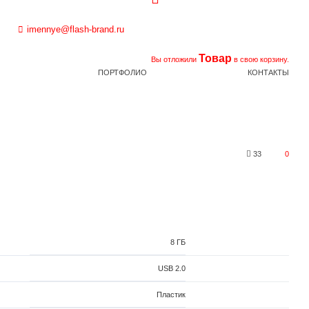
imennye@flash-brand.ru
Товар
Вы отложили
в свою корзину.
ПОРТФОЛИО
КОНТАКТЫ
33
0
8 ГБ
USB 2.0
Пластик