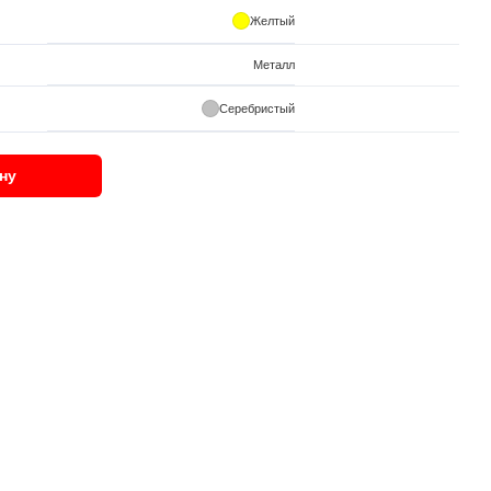
Желтый
Металл
Серебристый
ну