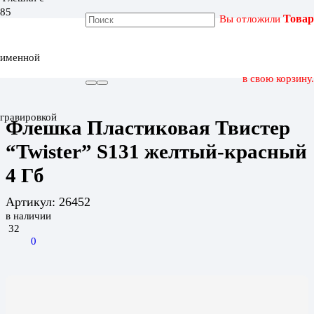
Вы отложили
Товар
ГЛАВНАЯ
КАТАЛОГ
именной
ФЛЕШКА ПЛАСТИКОВАЯ ТВИСТЕР “TWISTER” S131
ЖЕЛТЫЙ-КРАСНЫЙ 4 ГБ
в свою корзину.
гравировкой
Флешка Пластиковая Твистер
“Twister” S131 желтый-красный
4 Гб
Артикул:
26452
в наличии
32
0