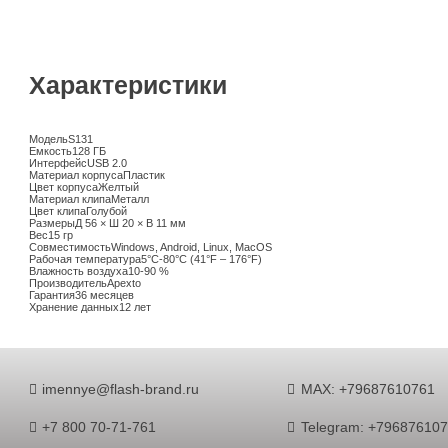
Характеристики
Модель
S131
Емкость
128 ГБ
Интерфейс
USB 2.0
Материал корпуса
Пластик
Цвет корпуса
Желтый
Материал клипа
Металл
Цвет клипа
Голубой
Размеры
Д 56 × Ш 20 × В 11 мм
Вес
15 гр
Совместимость
Windows, Android, Linux, MacOS
Рабочая температура
5°C-80°C (41°F – 176°F)
Влажность воздуха
10-90 %
Производитель
Apexto
Гарантия
36 месяцев
Хранение данных
12 лет
imennye@flash-brand.ru
MAX: +79687610761
+7 800 70-71-761
Telegram: +79687610