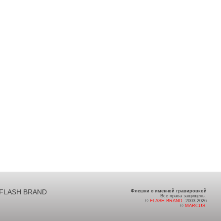
FLASH BRAND
Флешки с именной гравировкой
Все права защищены.
©
FLASH BRAND
. 2003-2026
©
MARCUS
.