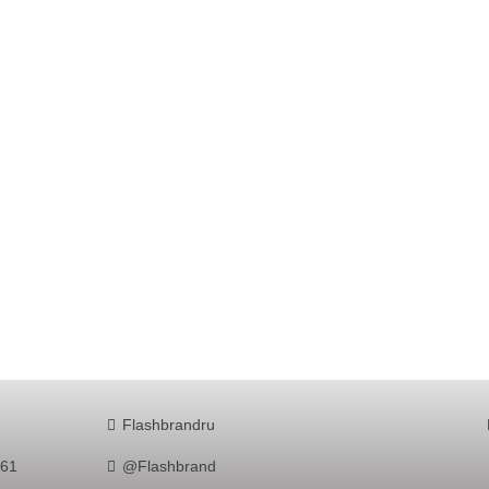
Flashbrandru
761
@Flashbrand