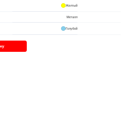
Желтый
Металл
Голубой
ну