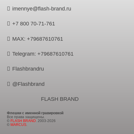
imennye@flash-brand.ru
+7 800 70-71-761
MAX: +79687610761
Telegram: +79687610761
Flashbrandru
@Flashbrand
FLASH BRAND
Флешки с именной гравировкой
Все права защищены.
©
FLASH BRAND
. 2003-2026
©
MARCUS
.