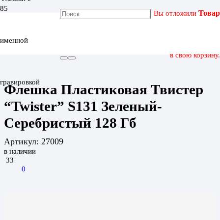
Вы отложили
Товар
ГЛАВНАЯ
КАТАЛОГ
именной
ФЛЕШКА ПЛАСТИКОВАЯ ТВИСТЕР “TWISTER” S131
ЗЕЛЕНЫЙ-СЕРЕБРИСТЫЙ 128 ГБ
в свою корзину.
гравировкой
Флешка Пластиковая Твистер
“Twister” S131 Зеленый-
Серебристый 128 Гб
Артикул:
27009
в наличии
33
0