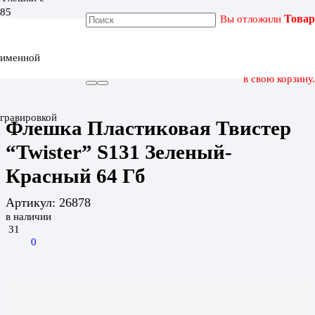
Вы отложили
Товар
ГЛАВНАЯ
КАТАЛОГ
именной
ФЛЕШКА ПЛАСТИКОВАЯ ТВИСТЕР “TWISTER” S131
ЗЕЛЕНЫЙ-КРАСНЫЙ 64 ГБ
в свою корзину.
гравировкой
Флешка Пластиковая Твистер
“Twister” S131 Зеленый-
Красный 64 Гб
Артикул:
26878
в наличии
31
0