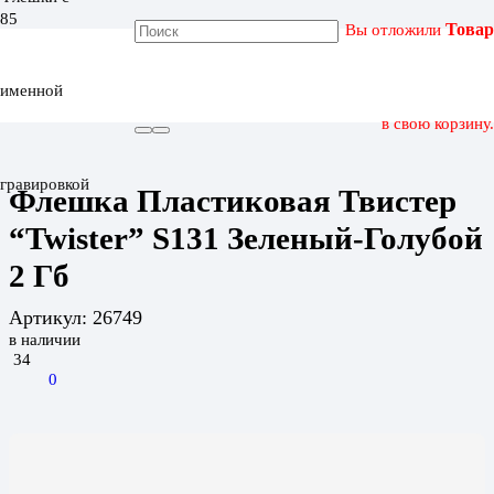
Вы отложили
Товар
ГЛАВНАЯ
КАТАЛОГ
именной
ФЛЕШКА ПЛАСТИКОВАЯ ТВИСТЕР “TWISTER” S131
ЗЕЛЕНЫЙ-ГОЛУБОЙ 2 ГБ
в свою корзину.
гравировкой
Флешка Пластиковая Твистер
“Twister” S131 Зеленый-Голубой
2 Гб
Артикул:
26749
в наличии
34
0