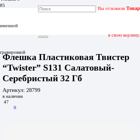
Вы отложили
Товар
ГЛАВНАЯ
КАТАЛОГ
именной
ФЛЕШКА ПЛАСТИКОВАЯ ТВИСТЕР “TWISTER” S131
САЛАТОВЫЙ-СЕРЕБРИСТЫЙ 32 ГБ
в свою корзину.
гравировкой
Флешка Пластиковая Твистер
“Twister” S131 Салатовый-
Серебристый 32 Гб
Артикул:
28799
в наличии
47
0