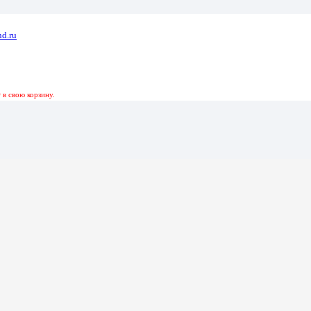
d.ru
131 Розовый-Оранжевый 1 Гб
р
в свою корзину.