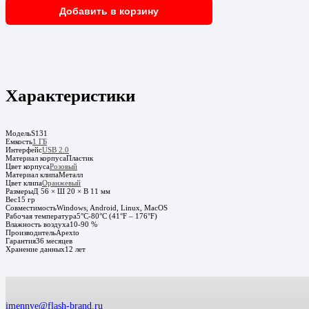
Добавить в корзину
Характеристики
Модель
S131
Емкость
1 ГБ
Интерфейс
USB 2.0
Материал корпуса
Пластик
Цвет корпуса
Розовый
Материал клипа
Металл
Цвет клипа
Оранжевый
Размеры
Д 56 × Ш 20 × В 11 мм
Вес
15 гр
Совместимость
Windows, Android, Linux, MacOS
Рабочая температура
5°C-80°C (41°F – 176°F)
Влажность воздуха
10-90 %
Производитель
Apexto
Гарантия
36 месяцев
Хранение данных
12 лет
imennye@flash-brand.ru