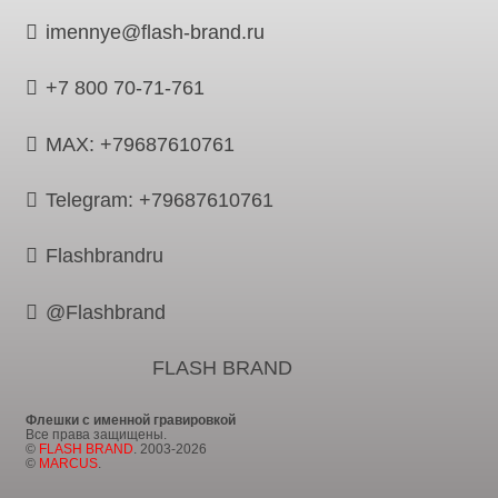
imennye@flash-brand.ru
+7 800 70-71-761
MAX: +79687610761
Telegram: +79687610761
Flashbrandru
@Flashbrand
FLASH BRAND
Флешки с именной гравировкой
Все права защищены.
©
FLASH BRAND
. 2003-2026
©
MARCUS
.