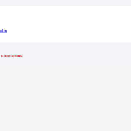
d.ru
31 Красный-Зеленый 32 Гб
р
в свою корзину.