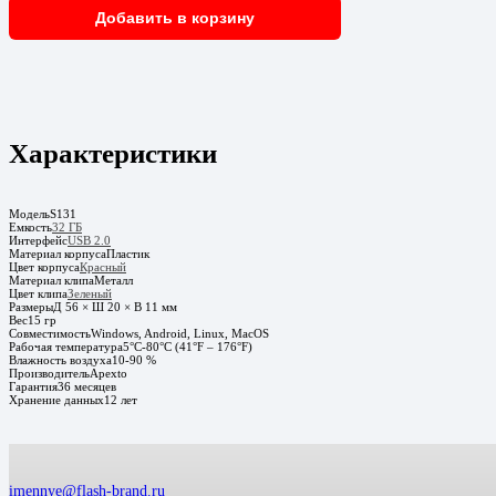
Добавить в корзину
Характеристики
Модель
S131
Емкость
32 ГБ
Интерфейс
USB 2.0
Материал корпуса
Пластик
Цвет корпуса
Красный
Материал клипа
Металл
Цвет клипа
Зеленый
Размеры
Д 56 × Ш 20 × В 11 мм
Вес
15 гр
Совместимость
Windows, Android, Linux, MacOS
Рабочая температура
5°C-80°C (41°F – 176°F)
Влажность воздуха
10-90 %
Производитель
Apexto
Гарантия
36 месяцев
Хранение данных
12 лет
imennye@flash-brand.ru