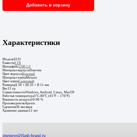
Добавить в корзину
Характеристики
Модель
S131
Емкость
8 ГБ
Интерфейс
USB 2.0
Материал корпуса
Пластик
Цвет корпуса
Красный
Материал клипа
Металл
Цвет клипа
Салатовый
Размеры
Д 56 × Ш 20 × В 11 мм
Вес
15 гр
Совместимость
Windows, Android, Linux, MacOS
Рабочая температура
5°C-80°C (41°F – 176°F)
Влажность воздуха
10-90 %
Производитель
Apexto
Гарантия
36 месяцев
Хранение данных
12 лет
imennye@flash-brand.ru