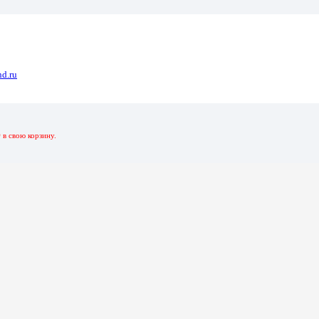
d.ru
131 Красный-Салатовый 8 Гб
р
в свою корзину.