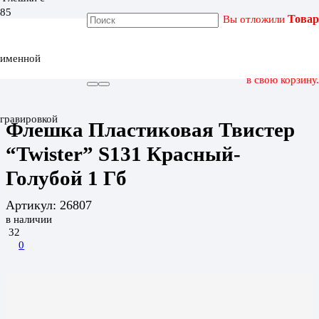
Вы отложили
Товар
ГЛАВНАЯ
КАТАЛОГ
именной
ФЛЕШКА ПЛАСТИКОВАЯ ТВИСТЕР “TWISTER” S131
КРАСНЫЙ-ГОЛУБОЙ 1 ГБ
в свою корзину.
гравировкой
Флешка Пластиковая Твистер
“Twister” S131 Красный-
Голубой 1 Гб
Артикул:
26807
в наличии
32
0