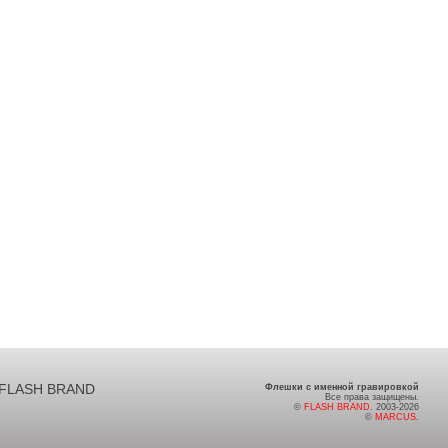
FLASH BRAND
Флешки с именной гравировкой
Все права защищены.
©
FLASH BRAND
. 2003-2026
©
MARCUS
.