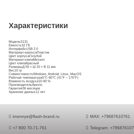
Характеристики
Модель
S131
Емкость
32 ГБ
Интерфейс
USB 2.0
Материал корпуса
Пластик
Цвет корпуса
Голубой
Материал клипа
Металл
Цвет клипа
Красный
Размеры
Д 56 × Ш 20 × В 11 мм
Вес
15 гр
Совместимость
Windows, Android, Linux, MacOS
Рабочая температура
5°C-80°C (41°F – 176°F)
Влажность воздуха
10-90 %
Производитель
Apexto
Гарантия
36 месяцев
Хранение данных
12 лет
imennye@flash-brand.ru
MAX: +79687610761
+7 800 70-71-761
Telegram: +79687610