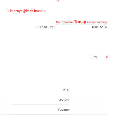
imennye@flash-brand.ru
Товар
Вы отложили
в свою корзину.
ПОРТФОЛИО
КОНТАКТЫ
29
0
32 ГБ
USB 2.0
Пластик