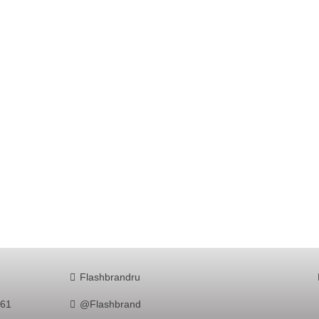
Flashbrandru
761
@Flashbrand