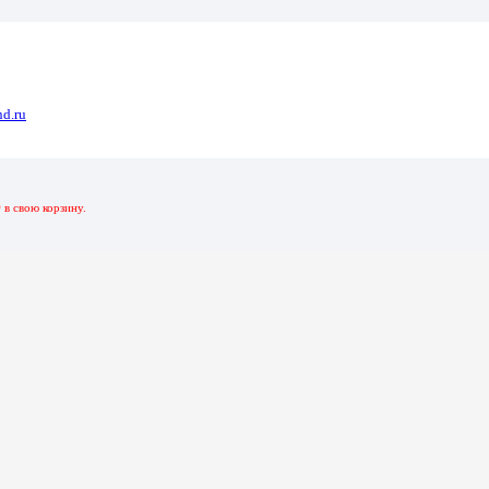
d.ru
31 черный-серебристый 16 Гб
р
в свою корзину.