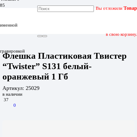
Вы отложили
Товар
ГЛАВНАЯ
КАТАЛОГ
именной
ФЛЕШКА ПЛАСТИКОВАЯ ТВИСТЕР “TWISTER” S131 БЕЛЫЙ-
ОРАНЖЕВЫЙ 1 ГБ
в свою корзину.
гравировкой
Флешка Пластиковая Твистер
“Twister” S131 белый-
оранжевый 1 Гб
Артикул:
25029
в наличии
37
0