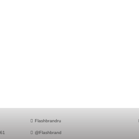
Flashbrandru
761
@Flashbrand