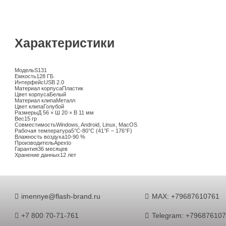
Характеристики
Модель
S131
Емкость
128 ГБ
Интерфейс
USB 2.0
Материал корпуса
Пластик
Цвет корпуса
Белый
Материал клипа
Металл
Цвет клипа
Голубой
Размеры
Д 56 × Ш 20 × В 11 мм
Вес
15 гр
Совместимость
Windows, Android, Linux, MacOS
Рабочая температура
5°C-80°C (41°F – 176°F)
Влажность воздуха
10-90 %
Производитель
Apexto
Гарантия
36 месяцев
Хранение данных
12 лет
imennye@flash-brand.ru
MAX: +79687610761
+7 800 70-71-761
Telegram: +79687610