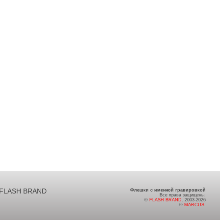
FLASH BRAND
Флешки с именной гравировкой
Все права защищены.
©
FLASH BRAND
. 2003-2026
©
MARCUS
.