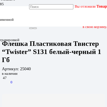
Вы отложили
Товар
ГЛАВНАЯ
КАТАЛОГ
именной
ФЛЕШКА ПЛАСТИКОВАЯ ТВИСТЕР “TWISTER” S131 БЕЛЫЙ-
ЧЕРНЫЙ 1 ГБ
в свою корзину.
гравировкой
Флешка Пластиковая Твистер
“Twister” S131 белый-черный 1
Гб
Артикул:
25040
в наличии
47
0