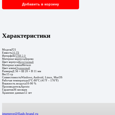
Добавить в корзину
Характеристики
Модель
F21
Емкость
16 ГБ
Интерфейс
USB 2.0
Материал корпуса
Дерево
Цвет корпуса
Коричневый
Материал клипа
Металл
Цвет клипа
Оранжевый
Размеры
Д 56 × Ш 20 × В 11 мм
Вес
15 гр
Совместимость
Windows, Android, Linux, MacOS
Рабочая температура
5°C-80°C (41°F – 176°F)
Влажность воздуха
10-90 %
Производитель
Apexto
Гарантия
36 месяцев
Хранение данных
12 лет
imennye@flash-brand.ru