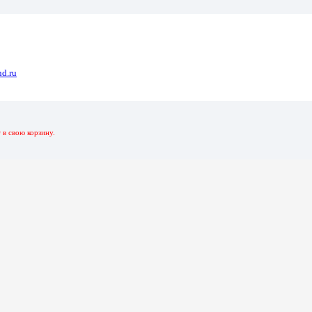
 16 ГБ
d.ru
d” F21 Коричневый-Оранжевый 16 Гб
р
в свою корзину.