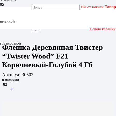
Вы отложили
Товар
ГЛАВНАЯ
КАТАЛОГ
именной
ФЛЕШКА ДЕРЕВЯННАЯ ТВИСТЕР “TWISTER WOOD” F21
КОРИЧНЕВЫЙ-ГОЛУБОЙ 4 ГБ
в свою корзину.
гравировкой
Флешка Деревянная Твистер
“Twister Wood” F21
Коричневый-Голубой 4 Гб
Артикул:
30502
в наличии
82
0